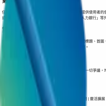
第三方網站連結
任何透過本網站連結到第三方網站的功能，僅為提供使用者的
或作任何聲明。使用者若點擊前述連結或「104 人力銀行」
第三方內容與著作權聲明
本網站「新聞動態」或其他網頁所引用之外連新聞標題、首圖
以現狀提供超連結導引，並無意侵犯其智慧財產權。
準據法及管轄法院
因本智慧財產權、法律聲明或使用本網站所發生之一切爭議，
智慧超能 | 一鍵啟動 | 極致敏銳 | 即時迅速 高效應用 | 靈活擴展