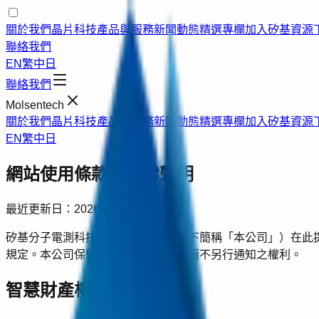
關於我們
晶片科技
產品與服務
新聞動態
精選專欄
加入矽基
資源
聯絡我們
EN
繁中
日
聯絡我們
Molsentech
關於我們
晶片科技
產品與服務
新聞動態
精選專欄
加入矽基
資源
EN
繁中
日
網站使用條款與法律聲明
最近更新日：2026.5.1
矽基分子電測科技股份有限公司（以下簡稱「本公司」）在此
規定。本公司保留隨時修改本項聲明而不另行通知之權利。
智慧財產權聲明