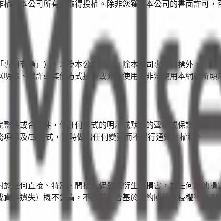
作權為本公司所有或取得授權。除非您獲得本公司的書面許可，
「專用商標」），均為本公司所有。除本公司專用商標外，其他
以明示、默許或其他方式授權或允許使用。非法使用本網站所顯
整性或合適性，作任何形式的明示或默示的聲明或保證，亦不承諾
務項目及/或程式，隨時做出任何變更而不另行通知之權利。
對於任何直接、特別、間接、偶發或衍生之損害，或任何其他損
或資料遺失）概不負責，不論其是否基於契約關係或侵權行為關