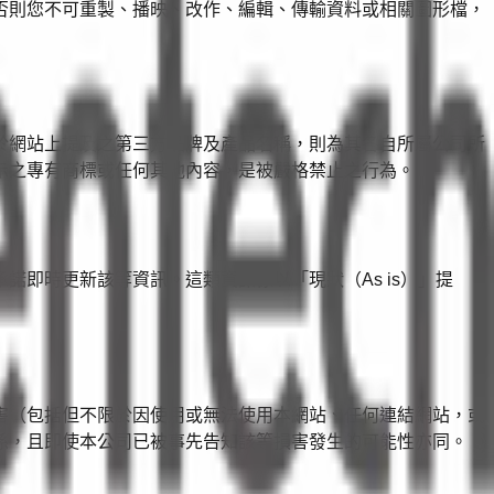
否則您不可重製、播映、改作、編輯、傳輸資料或相關圖形檔，
於網站上提及之第三方品牌及產品名稱，則為其各自所屬公司所
示之專有商標或任何其他內容，是被嚴格禁止之行為。
即時更新該等資訊。這類資訊係以「現狀（As is）」提
害（包括但不限於因使用或無法使用本網站、任何連結網站，或
係，且即使本公司已被事先告知該等損害發生的可能性亦同。