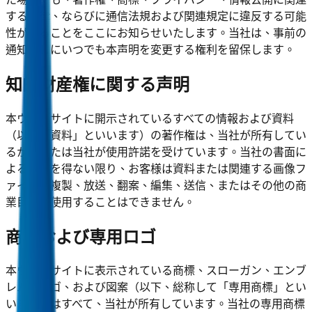
する法律、ならびに通信法規および関連規定に違反する可能
性があることをここにお知らせいたします。当社は、事前の
通知なしにいつでも本声明を変更する権利を留保します。
知的財産権に関する声明
本ウェブサイトに開示されているすべての情報および資料
（以下「資料」といいます）の著作権は、当社が所有してい
るか、または当社が使用許諾を受けています。当社の書面に
よる許可を得ない限り、お客様は資料または関連する画像フ
ァイルを複製、放送、翻案、編集、送信、またはその他の商
業目的で使用することはできません。
商標および専用ロゴ
本ウェブサイトに表示されている商標、スローガン、エンブ
レム、ロゴ、および図案（以下、総称して「専用商標」とい
います）はすべて、当社が所有しています。当社の専用商標