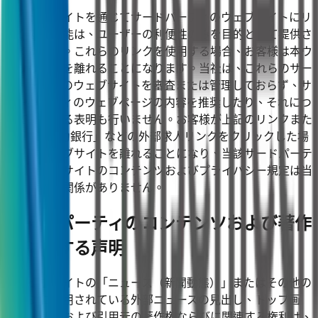
本ウェブサイトを通じてサードパーティのウェブサイトにリ
ンクする機能は、ユーザーの利便性のみを目的として提供さ
れています。これらのリンクを使用する場合、お客様は本ウ
ェブサイトを離れることになります。当社は、これらのサー
ドパーティのウェブサイトを審査または管理しておらず、サ
ードパーティのウェブページの内容を推奨したり、それにつ
いていかなる表明も行いません。お客様が上記のリンクまた
は「104人力銀行」などの外部求人リンクをクリックした場
合、本ウェブサイトを離れることになり、当該サードパーテ
ィのウェブサイトのコンテンツおよびプライバシー規定は当
社とは一切関係がありません。
サードパーティのコンテンツおよび著作
権に関する声明
本ウェブサイトの「ニュース（新聞動態）」またはその他の
ページに引用されている外部ニュースの見出し、トップ画
像、概要、および引用元の著作権ならびに関連する権利は、