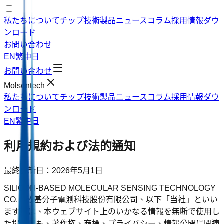
私たちについて
チップ技術
製品
ニュース
コラム
採用情報
ダウ
ンロード
お問い合わせ
EN
繁中
日
お問い合わせ
Molsentech
私たちについて
チップ技術
製品
ニュース
コラム
採用情報
ダウ
ンロード
EN
繁中
日
利用規約および法的通知
最終更新日：2026年5月1日
SILICON-BASED MOLECULAR SENSING TECHNOLOGY
CO.（矽基分子電測科技股份有限公司、以下「当社」といい
ます）は、本ウェブサイト上のいかなる情報を無断で使用し
た場合でも、著作権、商標、プライバシー、情報公開に関連