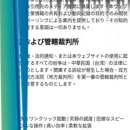
原著者または引用元のメディア機関に帰属します。本ウェブ
サイトは、企業情報の共有および動向記録の目的でのみ現状
のままハイパーリンクによる案内を提供しており、その知的
財産権を侵害する意図は一切ありません。
準拠法および管轄裁判所
本知的財産権、法的通知、または本ウェブサイトの使用に起
因して発生するすべての紛争は、中華民国（台湾）の法律に
準拠するものとします。関連する訴訟が発生した場合、双方
は台湾台北地方法院（地方裁判所）を第一審の管轄裁判所と
することに合意するものとします。
知的な感知 | ワンクリック起動 | 究極の感度 | 迅速なスピー
ド | シンプルな操作 | 高い効率 | 柔軟な拡張