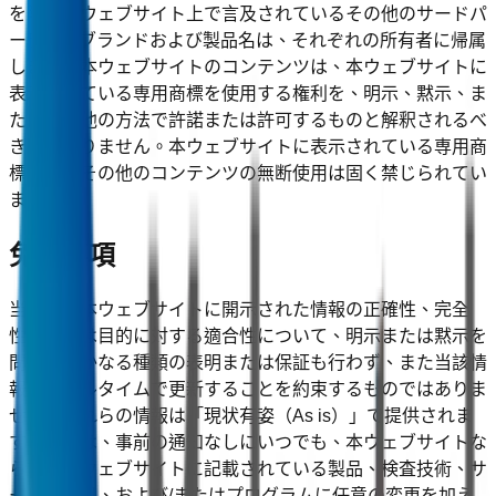
を除き、ウェブサイト上で言及されているその他のサードパ
ーティのブランドおよび製品名は、それぞれの所有者に帰属
します。本ウェブサイトのコンテンツは、本ウェブサイトに
表示されている専用商標を使用する権利を、明示、黙示、ま
たはその他の方法で許諾または許可するものと解釈されるべ
きではありません。本ウェブサイトに表示されている専用商
標またはその他のコンテンツの無断使用は固く禁じられてい
ます。
免責事項
当社は、本ウェブサイトに開示された情報の正確性、完全
性、または目的に対する適合性について、明示または黙示を
問わずいかなる種類の表明または保証も行わず、また当該情
報をリアルタイムで更新することを約束するものではありま
せん。これらの情報は「現状有姿（As is）」で提供されま
す。当社は、事前の通知なしにいつでも、本ウェブサイトな
らびに本ウェブサイトに記載されている製品、検査技術、サ
ービス項目、および/またはプログラムに任意の変更を加え