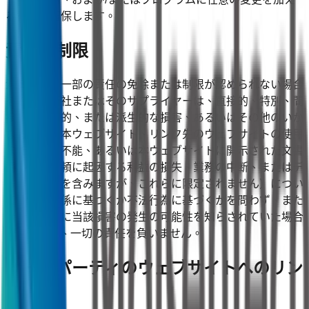
る権利を留保します。
責任の制限
法律により一部の責任の免除または制限が認められない場合
を除き、当社またはそのサプライヤーは、直接的、特別、間
接的、付随的、または派生的な損害、あるいはその他のいか
なる損害（本ウェブサイト、リンク先のウェブサイトの使用
または使用不能、あるいは本ウェブサイトに開示された文書
資料への信頼に起因する利益の損失、業務の中断、またはデ
ータの消失を含みますが、これらに限定されません）につい
て、契約関係に基づくか不法行為に基づくかを問わず、また
当社が事前に当該損害の発生の可能性を知らされていた場合
であっても、一切の責任を負いません。
サードパーティのウェブサイトへのリン
ク