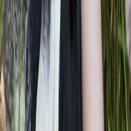
門診問診與採檢
Patient & Clinic