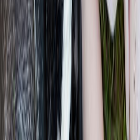
延遲決策與二次回診
Delayed Decision