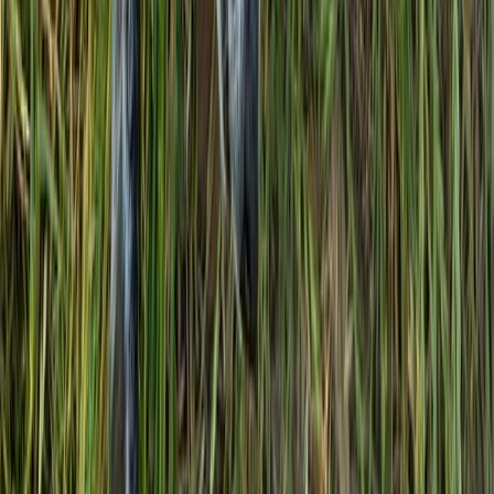
多樣探針
支援 DNA、RNA、蛋白質、抗體等多種生物探針。
多重檢測
在單一卡匣上同時檢測多種疾病或目標分子。
訊號處理
優化生醫晶片專用訊號演算法與雜訊過濾。