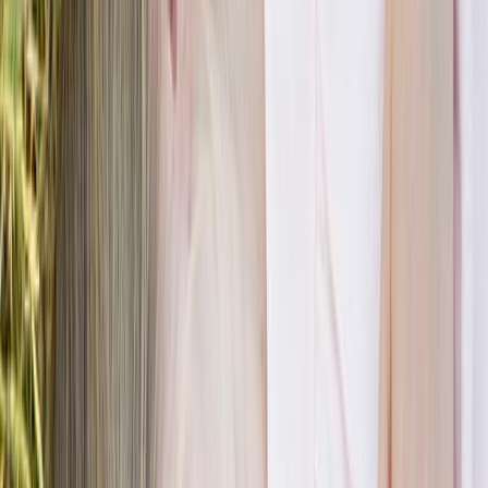
針對阿茲海默症等各類失智症生物標記之高靈敏偵測。 - 註：
實務開發皆需透過專屬研發專案，由專業團隊為您的檢測標的
進行深度優化與客製，誠摯歡迎洽談合作。
深入了解
→
伴侶動物癌症篩檢
針對犬隻特定癌症生物標記之早期偵測。 - 註：實務開發皆需
透過專屬研發專案，由專業團隊為您的檢測標的進行深度優化
與客製，誠摯歡迎洽談合作。
深入了解
→
重塑檢測流程
將檢測量能從「集中式實驗室」延伸至「第一線醫療現場」。
透過 Bio-FET 核心技術，實現去中心化的一站式即時檢測方
案。