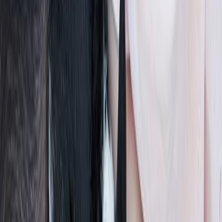
排程等待與批次上機
集貨 ➔ 分裝 ➔ 湊團 ➔ 上機
受限成本，需湊滿批次