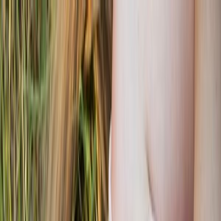
關於我們
晶片科技
產品與服務
新聞動態
精選專欄
加入矽基
資源
下載
聯絡我們
EN
繁中
日
聯絡我們
Molsentech
關於我們
晶片科技
產品與服務
新聞動態
精選專欄
加入矽基
資源
下載
EN
繁中
日