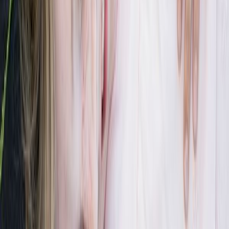
檢體集中與批量處理