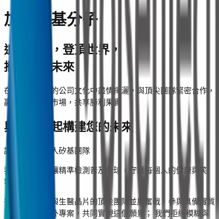
加入矽基分子
追求卓越，登頂世界，
攜手共創未來
在透明、信任的公司文化中盡情揮灑，與頂尖團隊緊密合作，
贏取全球醫檢市場，共享勝利果實
與我們一起構建您的未來
誠摯邀請你加入矽基團隊！
我們的使命是讓精準檢測普及全球，守護每個人的健康與笑
容。
在矽基，你將與生醫晶片的頂尖團隊並肩奮戰，參與具備實質
影響力的國內外專案，共同實現這個願景；
我們拒絕模糊與