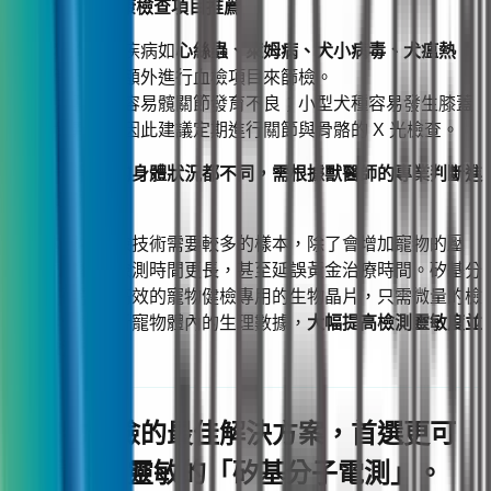
🐶 狗狗進階健康檢查項目推薦
狗狗常見疾病如
心絲蟲、萊姆病、犬小病毒、犬瘟熱
等，建議額外進行血檢項目來篩檢。
大型犬種容易髖關節發育不良；小型犬種容易發生膝蓋
骨異位。因此建議定期進行關節與骨骼的 X 光檢查。
※每一隻寵物的身體狀況都不同，需根據獸醫師的專業判斷進
行對應的檢查。
傳統的寵物健檢技術需要較多的樣本，除了會增加寵物的壓
力，也會導致檢測時間更長，甚至延誤黃金治療時間。矽基分
子電測研發出高效的寵物健檢專用的生物晶片，只需微量的檢
體就能快速分析寵物體內的生理數據，
大幅提高檢測靈敏度並
縮短檢測成本
。
寵物健檢的最佳解決方案，首選更可
靠、更靈敏的「矽基分子電測」。