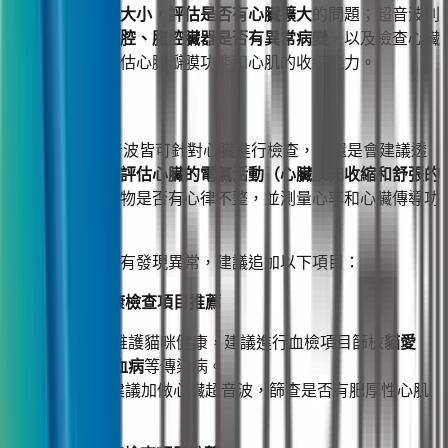
觀察心臟的輪廓大小，評估是否有心臟擴大
的問題；超音波則
能觀察寵物的
胸腔、腹腔臟器是否有異常病變
，以及檢查心臟
的血液流速，評估心臟瓣膜功能和心肌的收縮能力。
6. 心電圖
雖然 X 光和超音波皆可針對心臟進行檢查，但還是會建議透
過心電圖來
全面評估心臟的電氣活動（心臟肌肉收縮和舒張的
訊號）
，判斷寵物是否有心律不整，並測量心率和心臟傳導功
能是否正常。
若寵物基本健檢有發現異常，建議追加以下項目：
🐱 貓咪進階健康檢查項目推薦
為了全面維護貓咪健康，建議進行血檢項目篩檢
貓愛
滋、貓白血病
等傳染病。
4 歲以上建議加做心臟超音波，篩查是否有肥厚性心肌
病。