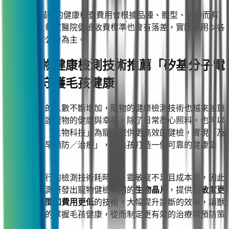
※ 狗狗及貓咪的健康檢查費用會根據品種、體型、年齡而有
所不同，且每家醫院健檢收費標準也會有落差，實際費用以各
大寵物醫院公告為主。
五、寵物健康檢測技術推薦「矽基分子電
測」，守護毛孩健康
隨著養寵物的人數不斷增加，寵物的健康檢測技術也越來越重
要，想要守護寵物的健康與幸福，除了日常悉心照料，也可以
借助先進的「生物科技」為寵物提供更高效的健檢，實現「及
早發現，及早預防／治療」，為毛孩打造一個可靠的健康堡
壘！
由於許多現行的檢測技術耗時長、靈敏度不足且成本高，因此
矽基分子電測研發出寵物健檢專用的
生物晶片
，提供
靈敏度更
高、檢測時間和費用更低
的技術，大幅提升診斷的效率，讓獸
醫能更全面的掌握毛孩健康，從而制定更有效的治療與預防策
略。