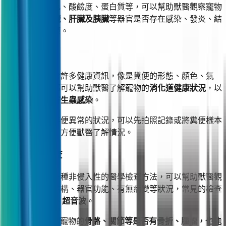
檢查尿液的顏色、酸鹼度、蛋白質等，可以幫助獸醫觀察寵物
的
泌尿道、腎臟、肝臟及胰臟
等器官是否存在感染、發炎、結
石、腫瘤等問題。
4. 糞便檢查
寵物的糞便包含許多健康資訊，像是糞便的形態、顏色、氣
味、細菌等，都可以幫助獸醫了解寵物的
消化道健康狀況
，以
及是否有
腸道寄生蟲感染
。
若發現寵物有排便異常的狀況，可以先拍照記錄或將糞便樣本
帶至寵物醫院，方便獸醫了解情況。
5. 影像學檢查
影像學檢查是一種非侵入性的醫學檢查方法，可以幫助獸醫觀
察寵物體內的結構、器官功能、有無病變等狀況，常見的檢查
方式包含
X 光、超音波
。
X 光主要能檢測寵物的
骨骼、關節等是否有骨折、腫瘤，也能