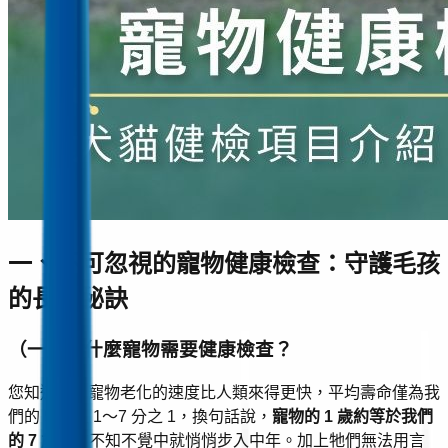
一、不可忽視的寵物健康檢查：守護毛孩
的長壽秘訣
（一）為什麼寵物需要健康檢查？
您知道嗎？寵物老化的速度比人類來得更快，平均壽命僅為我
們的 5 分之 1～7 分之 1，換句話說，
寵物的 1 歲約等於我們
的 7 歲
，在不知不覺中就悄悄步入中年。加上牠們無法用言