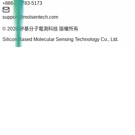
+886-2-2783-5173
support@molsentech.com
© 2026 矽基分子電測科技 版權所有
Silicon Based Molecular Sensing Technology Co., Ltd.