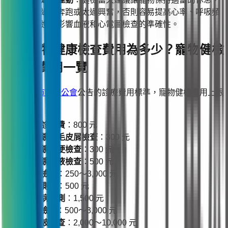
避免過度奔跑或太過興奮，否則容易提高心率、呼吸頻
率，進而影響血液和心電圖檢查的準確性。
四、寵物健康檢查費用為多少？寵物健檢
9 項目費用一覽
根據
台北市獸醫公會
公告的診療費用標準，寵物健檢費用上限
如下：
一般診察費
：800 元
顯微鏡皮毛皮屑檢查
：300 元
顯微鏡糞便檢查
：300 元
顯微鏡尿液檢查
：500 元
血液檢驗
：250～3,000 元
血壓測量
：500 元
傳染病檢測
：1,500 元
X 光檢查
：500～3,000 元
超音波檢查
：2,000～10,000 元