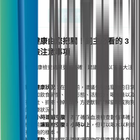
聯繫我們
三、毛孩健康由您把關！飼主必看的 3
大寵物健檢注意事項
為了讓寵物的健康檢查結果更加準確，建議遵循以下 3 大注
意事項：
列出寵物健康狀況
：在健檢前，建議先列出寵物的日常
狀況，例如飲食習慣、糞便形態、活動力、喝水量以及
是否有嘔吐、抓癢、掉毛等，方便獸醫了解貓咪或狗狗
目前的健康狀況。
檢查前 8 小時建議空腹
：為了確保血液檢查數值準確，
建議檢查前
讓寵物空腹 8 小時以上
，但可以喝水以利驗
尿時有足夠的樣本。
避免過度運動
：健檢當天建議讓寵物保持適當的休息，