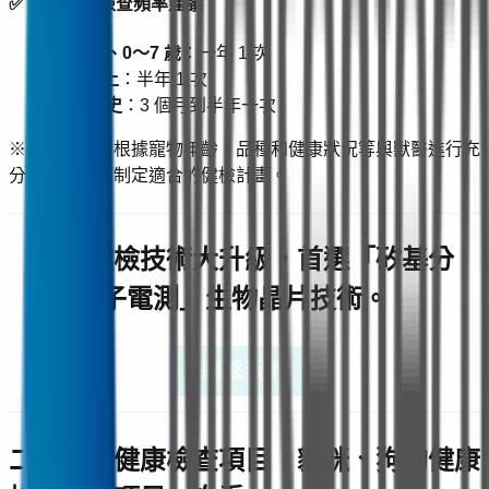
✅ 狗狗健康檢查頻率建議
絕育時、0～7 歲
：一年 1 次
7 歲以上
：半年 1 次
有疾病史
：3 個月到半年一次
※實際情況需根據寵物年齡、品種和健康狀況等與獸醫進行充
分討論，以便制定適合的健檢計畫。
寵物健檢技術大升級，首選「矽基分
子電測」生物晶片技術。
聯繫我們
二、寵物健康檢查項目｜貓咪、狗狗健康